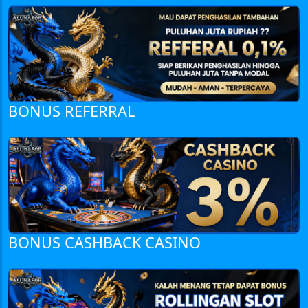
BONUS REFERRAL
BONUS CASHBACK CASINO