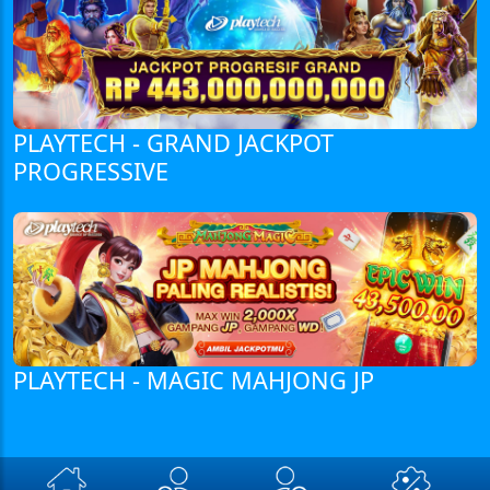
PLAYTECH - GRAND JACKPOT
PROGRESSIVE
PLAYTECH - MAGIC MAHJONG JP