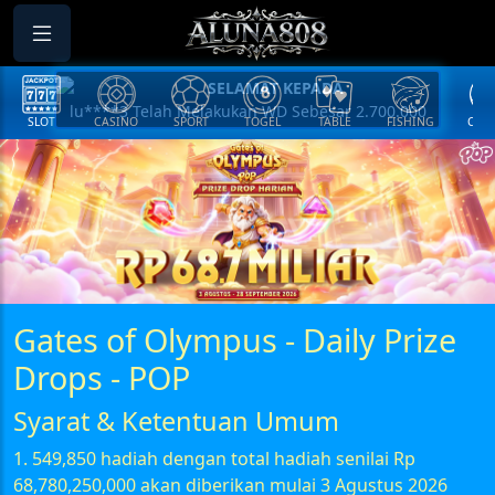
SELAMAT KEPADA
lu****3 Telah Melakukan WD Sebesar 2.700.000
SLOT
CASINO
SPORT
TOGEL
TABLE
FISHING
COCK
Gates of Olympus - Daily Prize
Drops - POP
Syarat & Ketentuan Umum
1. 549,850 hadiah dengan total hadiah senilai Rp
68,780,250,000 akan diberikan mulai 3 Agustus 2026