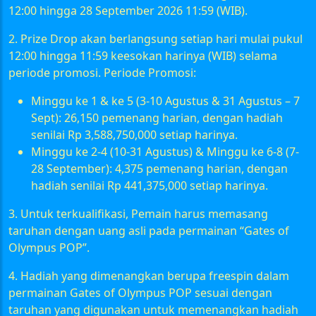
12:00 hingga 28 September 2026 11:59 (WIB).
2. Prize Drop akan berlangsung setiap hari mulai pukul
12:00 hingga 11:59 keesokan harinya (WIB) selama
periode promosi. Periode Promosi:
Minggu ke 1 & ke 5 (3-10 Agustus & 31 Agustus – 7
Sept): 26,150 pemenang harian, dengan hadiah
senilai Rp 3,588,750,000 setiap harinya.
Minggu ke 2-4 (10-31 Agustus) & Minggu ke 6-8 (7-
28 September): 4,375 pemenang harian, dengan
hadiah senilai Rp 441,375,000 setiap harinya.
3. Untuk terkualifikasi, Pemain harus memasang
taruhan dengan uang asli pada permainan “Gates of
Olympus POP”.
4. Hadiah yang dimenangkan berupa freespin dalam
permainan Gates of Olympus POP sesuai dengan
taruhan yang digunakan untuk memenangkan hadiah