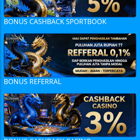
BONUS CASHBACK SPORTBOOK
BONUS REFERRAL