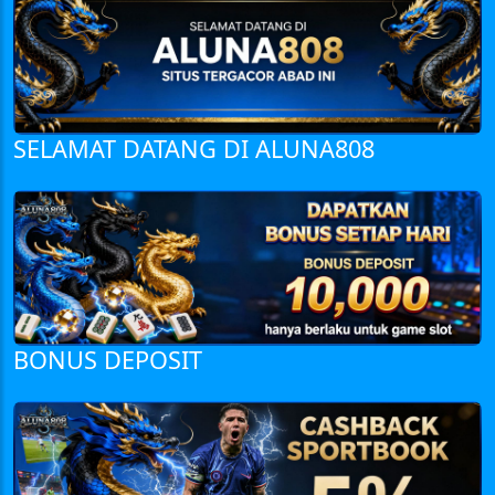
SELAMAT DATANG DI ALUNA808
BONUS DEPOSIT