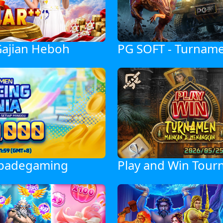
Gajian Heboh
PG SOFT - Turname
Spadegaming
Play and Win Tou