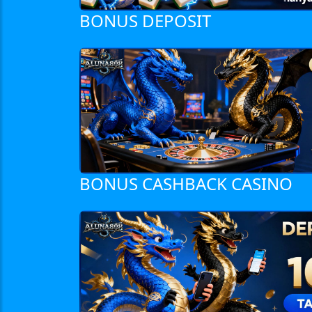
BONUS DEPOSIT
BONUS CASHBACK CASINO