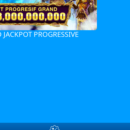
D JACKPOT PROGRESSIVE