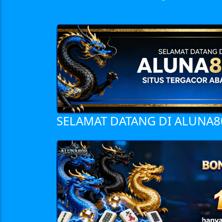
SELAMAT DATANG DI ALUNA8