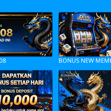
08
BONUS NEW MEM