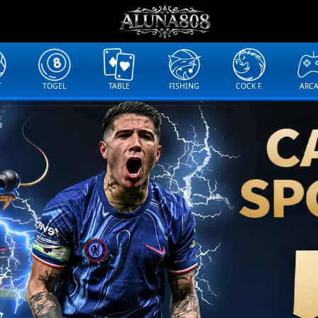
T
TOGEL
TABLE
FISHING
COCK F.
ARC