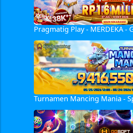
Pragmatig Play - MERDEKA - 
Turnamen Mancing Mania - 