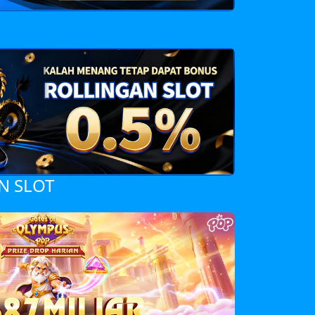
N SLOT