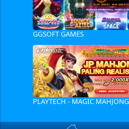
GGSOFT GAMES
PLAYTECH - MAGIC MAHJONG