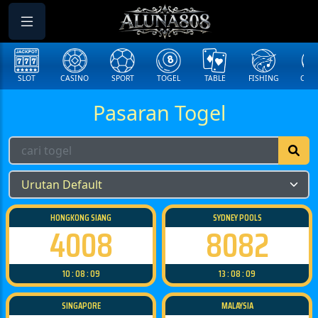
SLOT
CASINO
SPORT
TOGEL
TABLE
FISHING
COCK
Pasaran Togel
HONGKONG SIANG
SYDNEY POOLS
4008
8082
10 : 08 : 09
13 : 08 : 09
SINGAPORE
MALAYSIA