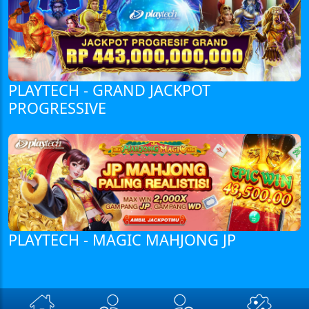
PLAYTECH - GRAND JACKPOT
PROGRESSIVE
PLAYTECH - MAGIC MAHJONG JP