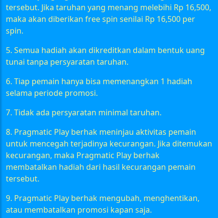
tersebut. Jika taruhan yang menang melebihi Rp 16,500,
maka akan diberikan free spin senilai Rp 16,500 per
spin.
5. Semua hadiah akan dikreditkan dalam bentuk uang
tunai tanpa persyaratan taruhan.
6. Tiap pemain hanya bisa memenangkan 1 hadiah
selama periode promosi.
7. Tidak ada persyaratan minimal taruhan.
8. Pragmatic Play berhak meninjau aktivitas pemain
untuk mencegah terjadinya kecurangan. Jika ditemukan
kecurangan, maka Pragmatic Play berhak
membatalkan hadiah dari hasil kecurangan pemain
tersebut.
9. Pragmatic Play berhak mengubah, menghentikan,
atau membatalkan promosi kapan saja.