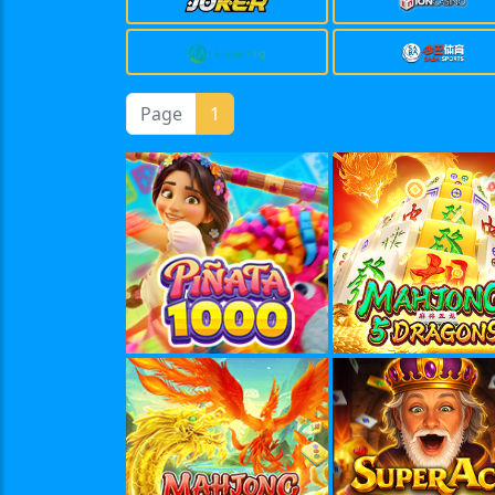
Page
1