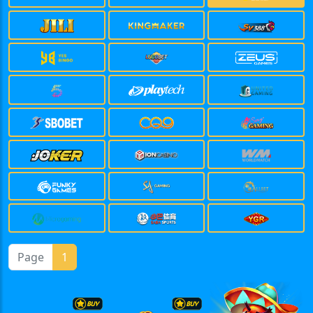
Page
1