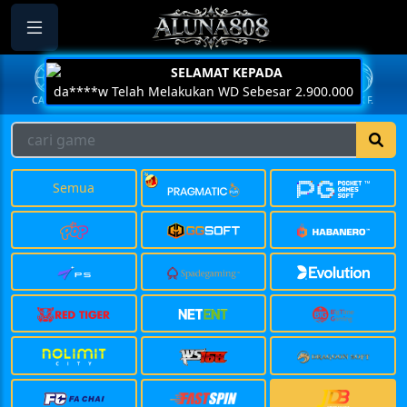
CASINO
SPORT
TOGEL
TABLE
FISHING
COCK F.
ARC
Semua