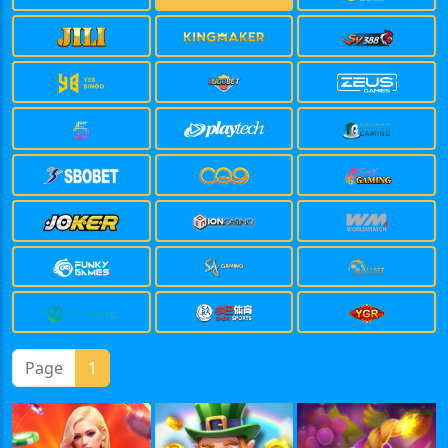
Page
1