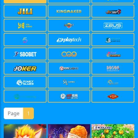
Page
1