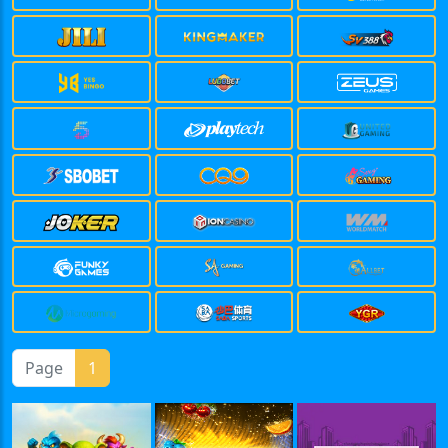
Page
1