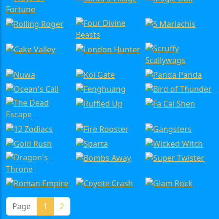
Page
1
2