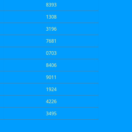
8393
1308
3196
7681
0703
8406
9011
1924
4226
3495