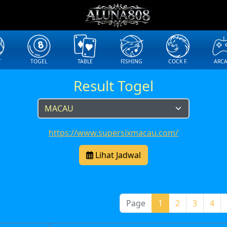
T
TOGEL
TABLE
FISHING
COCK F.
ARC
Result Togel
https://www.supersixmacau.com/
Lihat Jadwal
Page
1
2
3
4