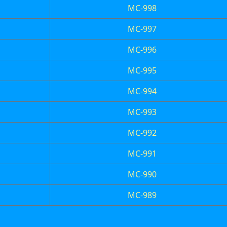
MC-998
MC-997
MC-996
MC-995
MC-994
MC-993
MC-992
MC-991
MC-990
MC-989