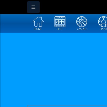
HOME
SLOT
CASINO
SPOR