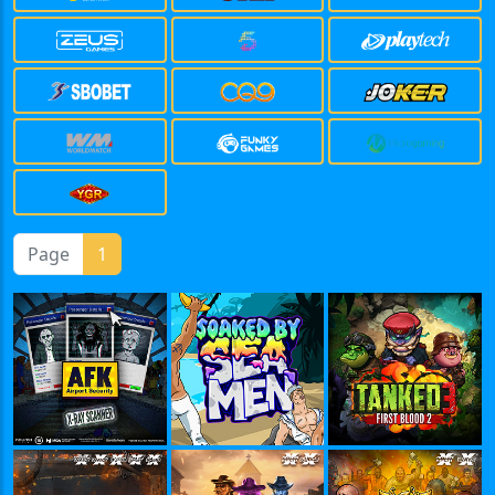
Page
1