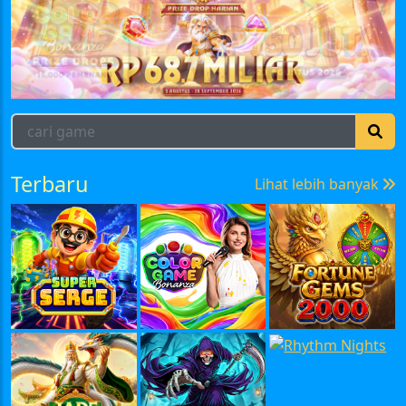
Terbaru
Lihat lebih banyak