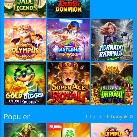
Populer
Lihat lebih banyak