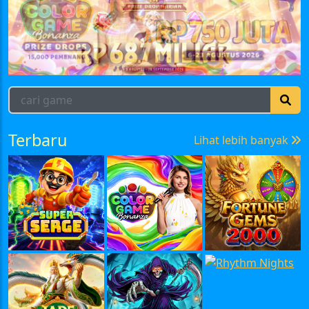
Terbaru
Lihat lebih banyak