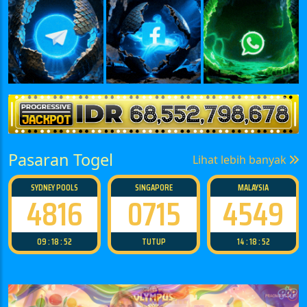
Pasaran Togel
Lihat lebih banyak
SYDNEY POOLS
SINGAPORE
MALAYSIA
4816
0715
4549
09 : 18 : 50
TUTUP
14 : 18 : 50