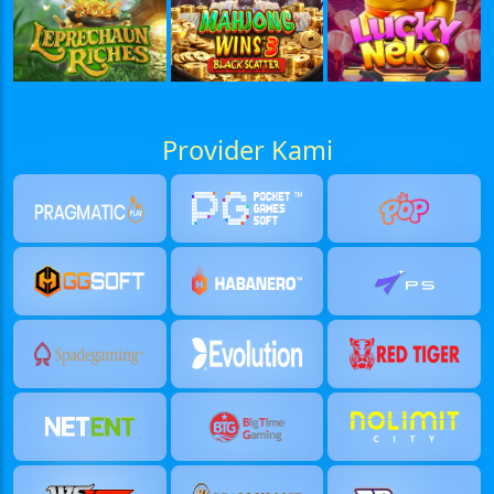
Provider Kami