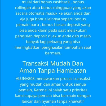
mulai dari bonus cashback , bonus
rollingan atau bonus mingguan yang akan
secara otomatis masuk ke akun anda dan
aja juga bonus lainnya seperti bonus
pemain baru , bonus harian deposit yang
bisa anda klaim pada saat melakukan
pengisian deposit di akun anda dan masih
banyak lagi peluang yang bisa
meningkatkan penghasilan tambahan saat
bermain.
Transaksi Mudah Dan
Aman Tanpa Hambatan
ALUNA808 menawarkan proses transaksi
yang mudah dan aman untuk semua
pemain, Karena ini salah satu prioritas
kami supaya pemain bisa bermain dengan
lancar dan nyaman tanpa khawatir