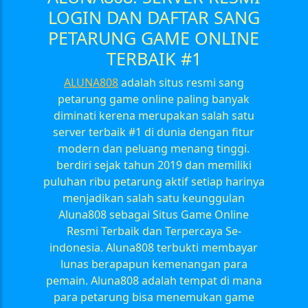
LOGIN DAN DAFTAR SANG
PETARUNG GAME ONLINE
TERBAIK #1
ALUNA808
adalah situs resmi sang
petarung game online paling banyak
diminati kerena merupakan salah satu
server terbaik #1 di dunia dengan fitur
modern dan peluang menang tinggi.
berdiri sejak tahun 2019 dan memiliki
puluhan ribu petarung aktif setiap harinya
menjadikan salah satu keunggulan
Aluna808 sebagai Situs Game Online
Resmi Terbaik dan Terpercaya Se-
indonesia. Aluna808 terbukti membayar
lunas berapapun kemenangan para
pemain. Aluna808 adalah tempat di mana
para petarung bisa menemukan game