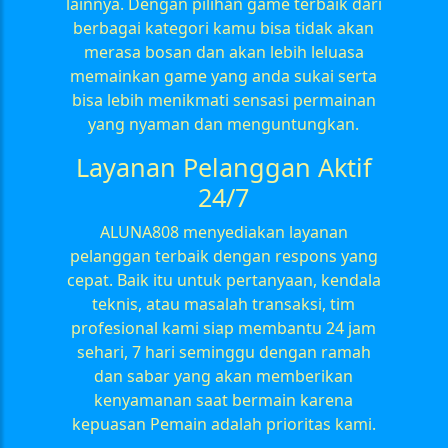
lainnya. Dengan pilihan game terbaik dari
berbagai kategori kamu bisa tidak akan
merasa bosan dan akan lebih leluasa
memainkan game yang anda sukai serta
bisa lebih menikmati sensasi permainan
yang nyaman dan menguntungkan.
Layanan Pelanggan Aktif
24/7
ALUNA808 menyediakan layanan
pelanggan terbaik dengan respons yang
cepat. Baik itu untuk pertanyaan, kendala
teknis, atau masalah transaksi, tim
profesional kami siap membantu 24 jam
sehari, 7 hari seminggu dengan ramah
dan sabar yang akan memberikan
kenyamanan saat bermain karena
kepuasan Pemain adalah prioritas kami.