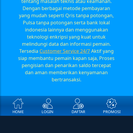
tentang masalah teknis atau keamanan.
Dengan berbagai metode pembayaran
yang mudah seperti Qris tanpa potongan,
Pulsa tanpa potongan serta bank lokal
indonesia lainnya dan menggunakan
teknologi enkripsi yang kuat untuk
melindungi data dan informasi pemain.
Tersedia
Customer Service 24/7
Aktif yang
siap membantu pemain kapan saja, Proses
pengisian dan penarikan saldo tercepat
dan aman memberikan kenyamanan
bertransaksi.
Powered By
HOME
LOGIN
DAFTAR
PROMOSI