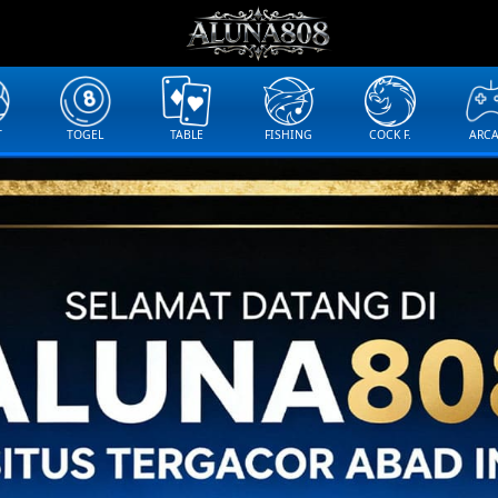
T
TOGEL
TABLE
FISHING
COCK F.
ARC