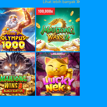
Lihat lebih banyak