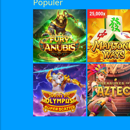
Populer