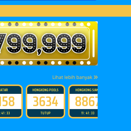
Lihat lebih banyak
ONG POOLS
HONGKONG SIANG
SYDNEY POOLS
SING
634
8867
0158
79
UTUP
11 : 41 : 30
14 : 41 : 30
18 : 4