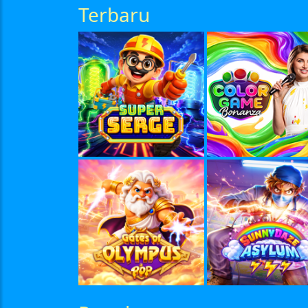
Terbaru