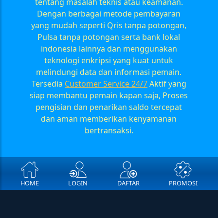
tentang masalah teknis atau keamanan.
Dengan berbagai metode pembayaran
yang mudah seperti Qris tanpa potongan,
Pulsa tanpa potongan serta bank lokal
indonesia lainnya dan menggunakan
teknologi enkripsi yang kuat untuk
melindungi data dan informasi pemain.
Tersedia
Customer Service 24/7
Aktif yang
siap membantu pemain kapan saja, Proses
pengisian dan penarikan saldo tercepat
dan aman memberikan kenyamanan
bertransaksi.
Powered By
HOME
LOGIN
DAFTAR
PROMOSI