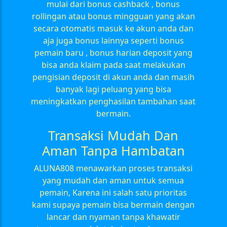
mulai dari bonus cashback , bonus
rollingan atau bonus mingguan yang akan
secara otomatis masuk ke akun anda dan
aja juga bonus lainnya seperti bonus
pemain baru , bonus harian deposit yang
bisa anda klaim pada saat melakukan
pengisian deposit di akun anda dan masih
banyak lagi peluang yang bisa
meningkatkan penghasilan tambahan saat
bermain.
Transaksi Mudah Dan
Aman Tanpa Hambatan
ALUNA808 menawarkan proses transaksi
yang mudah dan aman untuk semua
pemain, Karena ini salah satu prioritas
kami supaya pemain bisa bermain dengan
lancar dan nyaman tanpa khawatir