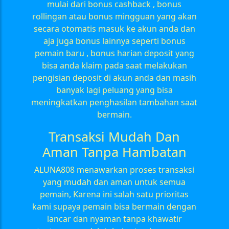
mulai dari bonus cashback , bonus
rollingan atau bonus mingguan yang akan
secara otomatis masuk ke akun anda dan
aja juga bonus lainnya seperti bonus
pemain baru , bonus harian deposit yang
bisa anda klaim pada saat melakukan
pengisian deposit di akun anda dan masih
banyak lagi peluang yang bisa
meningkatkan penghasilan tambahan saat
bermain.
Transaksi Mudah Dan
Aman Tanpa Hambatan
ALUNA808 menawarkan proses transaksi
yang mudah dan aman untuk semua
pemain, Karena ini salah satu prioritas
kami supaya pemain bisa bermain dengan
lancar dan nyaman tanpa khawatir