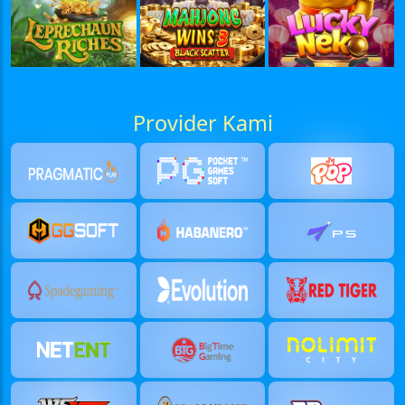
Provider Kami