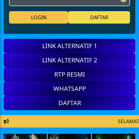
LOGIN
DAFTAR
LINK ALTERNATIF 1
LINK ALTERNATIF 2
RTP RESMI
WHATSAPP
DAFTAR
SELAMAT DATANG D