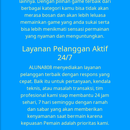
lainnya. Dengan pilihan game terbaik dari
berbagai kategori kamu bisa tidak akan
merasa bosan dan akan lebih leluasa
memainkan game yang anda sukai serta
bisa lebih menikmati sensasi permainan
yang nyaman dan menguntungkan.
Layanan Pelanggan Aktif
24/7
ALUNA808 menyediakan layanan
pelanggan terbaik dengan respons yang
cepat. Baik itu untuk pertanyaan, kendala
teknis, atau masalah transaksi, tim
profesional kami siap membantu 24 jam
sehari, 7 hari seminggu dengan ramah
dan sabar yang akan memberikan
kenyamanan saat bermain karena
kepuasan Pemain adalah prioritas kami.