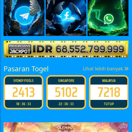
Pasaran Togel
Lihat lebih banyak
SYDNEY POOLS
SINGAPORE
MALAYSIA
2413
5102
7218
18 : 36 : 32
22 : 36 : 32
TUTUP