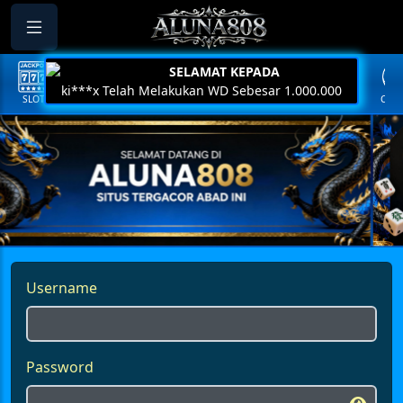
SELAMAT KEPADA
ki***x Telah Melakukan WD Sebesar 1.000.000
SLOT
CASINO
SPORT
TOGEL
TABLE
FISHING
COCK
Username
Password