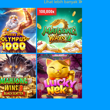
Lihat lebih banyak