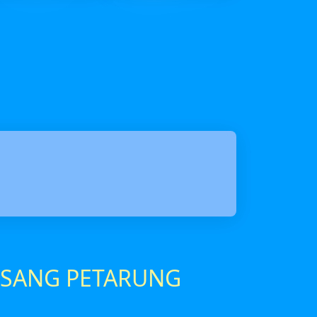
R SANG PETARUNG