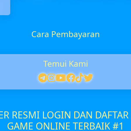
Cara Pembayaran
Temui Kami
ER RESMI LOGIN DAN DAFTA
GAME ONLINE TERBAIK #1