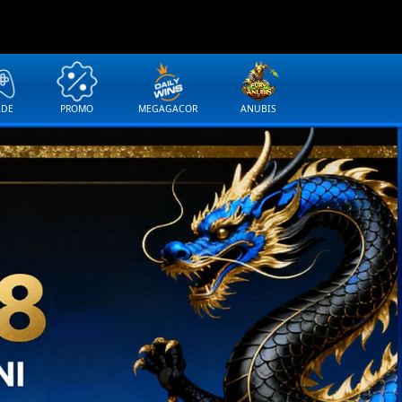
ADE
PROMO
MEGAGACOR
ANUBIS