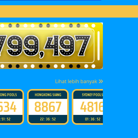
Lihat lebih banyak
ONG POOLS
HONGKONG SIANG
SYDNEY POOLS
SING
634
8867
4816
07
: 51 : 49
22 : 36 : 49
01 : 36 : 49
TU