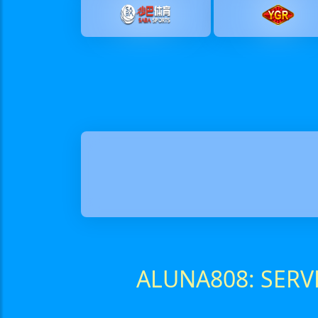
ALUNA808: SERV