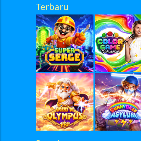
Terbaru