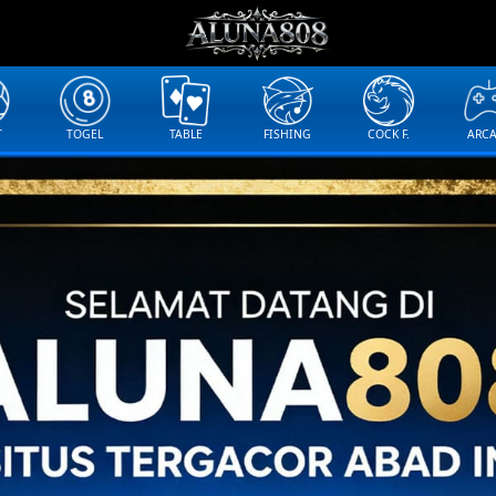
T
TOGEL
TABLE
FISHING
COCK F.
ARC