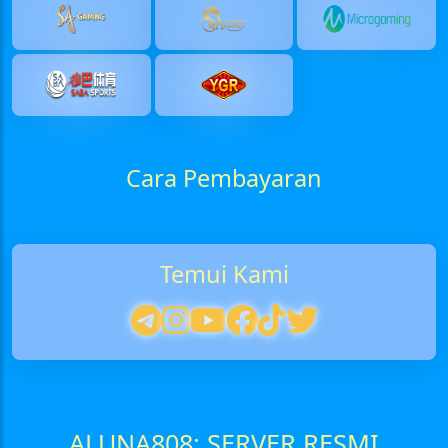
Cara Pembayaran
Temui Kami
ALUNA808: SERVER RESMI