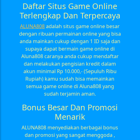
Daftar Situs Game Online
Terlengkap Dan Terpercaya
ALUNA808
adalah situs game online besar
dengan ribuan permainan online yang bisa
anda mainkan cukup dengan 1 ID saja dan
supaya dapat bermain game online di
Aluna808 caranya anda cukup mendaftar
dan melakukan pengisian kredit dalam
akun minimal Rp 10.000,- (Sepuluh Ribu
Rupiah) kamu sudah bisa memainkan
semua game online di Aluna808 yang
sudah terjamin aman.
Bonus Besar Dan Promosi
Menarik
ALUNA808 menyediakan berbagai bonus
dan promosi yang sangat menggoda ,