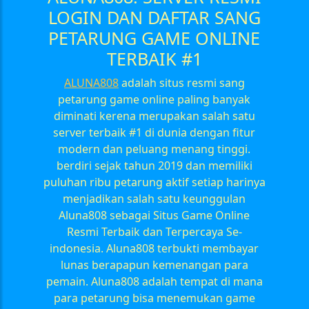
LOGIN DAN DAFTAR SANG
PETARUNG GAME ONLINE
TERBAIK #1
ALUNA808
adalah situs resmi sang
petarung game online paling banyak
diminati kerena merupakan salah satu
server terbaik #1 di dunia dengan fitur
modern dan peluang menang tinggi.
berdiri sejak tahun 2019 dan memiliki
puluhan ribu petarung aktif setiap harinya
menjadikan salah satu keunggulan
Aluna808 sebagai Situs Game Online
Resmi Terbaik dan Terpercaya Se-
indonesia. Aluna808 terbukti membayar
lunas berapapun kemenangan para
pemain. Aluna808 adalah tempat di mana
para petarung bisa menemukan game