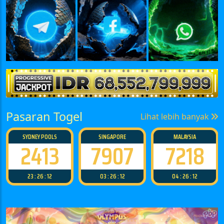
Pasaran Togel
Lihat lebih banyak
SYDNEY POOLS
SINGAPORE
MALAYSIA
2413
7907
7218
23 : 26 : 10
03 : 26 : 10
04 : 26 : 10